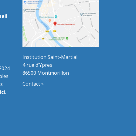
ail
Institution Saint-Martial
4 rue d’Ypres
-2024
86500 Montmorillon
bles
Contact »
us
ici
.