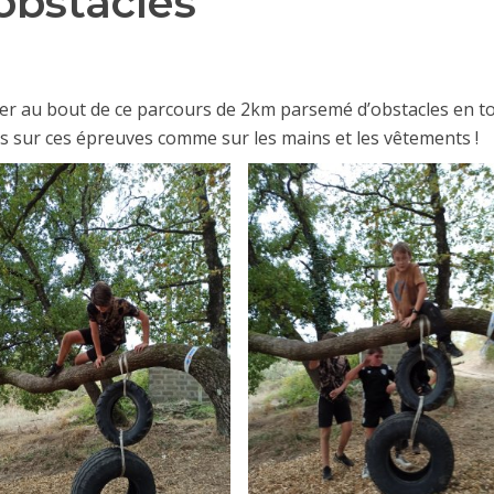
obstacles
aller au bout de ce parcours de 2km parsemé d’obstacles en t
us sur ces épreuves comme sur les mains et les vêtements !